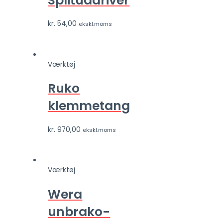
Splituddriver
kr.
54,00
ekskl.moms
Værktøj
Ruko
klemmetang
kr.
970,00
ekskl.moms
Værktøj
Wera
unbrako-