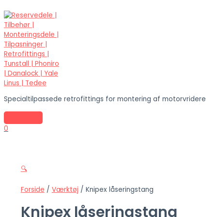
Specialtilpassede retrofittings for montering af motorvridere
0
🔍
Forside
/
Værktøj
/ Knipex låseringstang
Knipex låseringstang