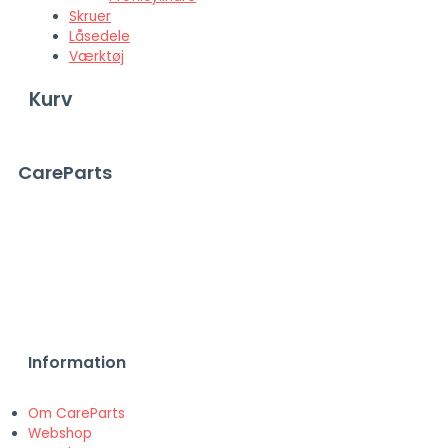
Skruer
Låsedele
Værktøj
Kurv
CareParts
Fredensgade 32B
8000 Aarhus C
Telefon: 61 488 466
Mail: mail@careparts.dk
Information
Om CareParts
Webshop