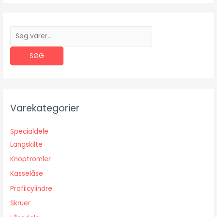
S
ø
SØG
g
e
f
t
Varekategorier
e
r
Specialdele
:
Langskilte
Knoptromler
Kasselåse
Profilcylindre
Skruer