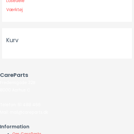
Låsedele
Værktøj
Kurv
CareParts
Fredensgade 32B
8000 Aarhus C
Telefon: 61 488 466
Mail: mail@careparts.dk
Information