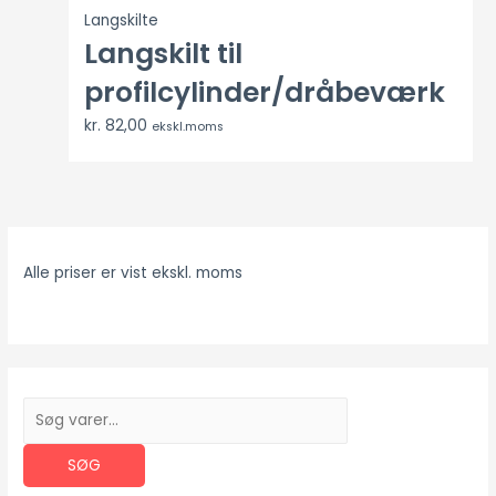
Langskilte
Langskilt til
profilcylinder/dråbeværk
kr.
82,00
ekskl.moms
Alle priser er vist ekskl. moms
S
ø
SØG
g