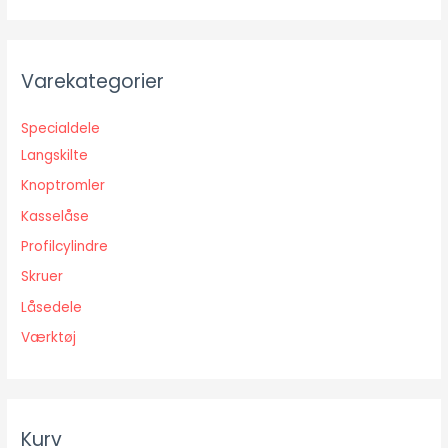
e
f
t
Varekategorier
e
r
Specialdele
:
Langskilte
Knoptromler
Kasselåse
Profilcylindre
Skruer
Låsedele
Værktøj
Kurv