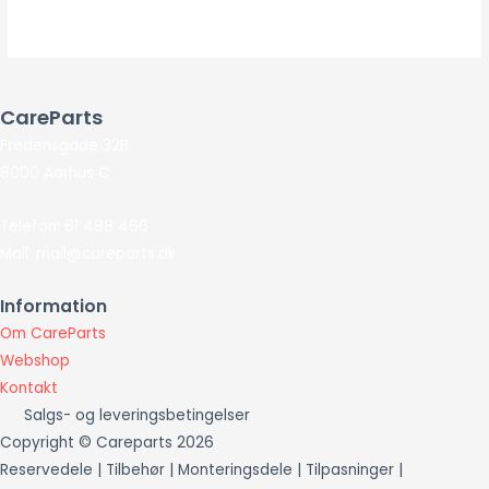
CareParts
Fredensgade 32B
8000 Aarhus C
Telefon: 61 488 466
Mail: mail@careparts.dk
Information
Om CareParts
Webshop
Kontakt
Salgs- og leveringsbetingelser
Copyright © Careparts 2026
Reservedele | Tilbehør | Monteringsdele | Tilpasninger |